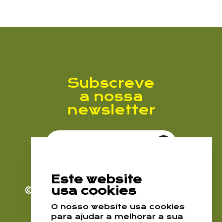
Subscreve
a nossa
newsletter
Subscrever Newsletter
Este website
usa cookies
© 2026. EPDRA
Todos os direitos
Li e aceito a
reservados
Política de Privacidade
O nosso website usa cookies
para ajudar a melhorar a sua
Política de Cookies