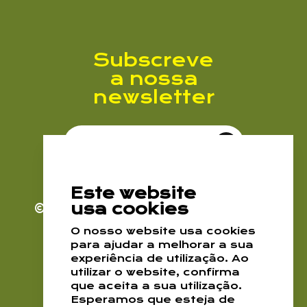
Subscreve
a nossa
newsletter
Subscrever Newsletter
Este website
usa cookies
© 2026. EPDRA
Todos os direitos
reservados
O nosso website usa cookies
Enviar
para ajudar a melhorar a sua
Política de Cookies
experiência de utilização. Ao
Política de Privacidade
utilizar o website, confirma
que aceita a sua utilização.
Esperamos que esteja de