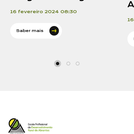
A
Mensagem
16 fevereiro 2024 08:30
16
Saber mais